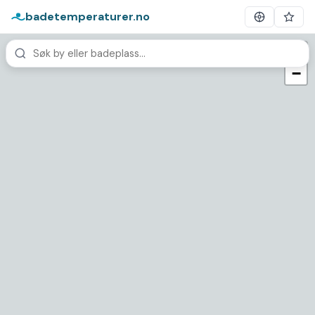
badetemperaturer.no
+
−