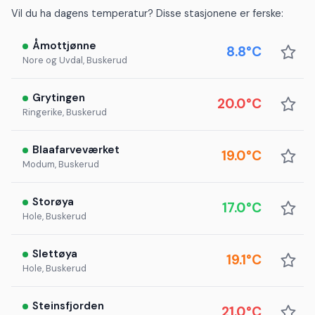
Vil du ha dagens temperatur? Disse stasjonene er ferske:
Åmottjønne
8.8°C
Nore og Uvdal, Buskerud
Grytingen
20.0°C
Ringerike, Buskerud
Blaafarveværket
19.0°C
Modum, Buskerud
Storøya
17.0°C
Hole, Buskerud
Slettøya
19.1°C
Hole, Buskerud
Steinsfjorden
21.0°C