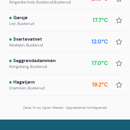
Ringerike;Hole, Buskerud;Buskerud
Garsjø
17.7°C
Lier, Buskerud
Svartevatnet
12.0°C
Nesbyen, Buskerud
Saggrendadammen
17.0°C
Kongsberg, Buskerud
Hagatjern
19.2°C
Drammen, Buskerud
Data: Yr.no, Open-Meteo · Oppdateres fortløpende