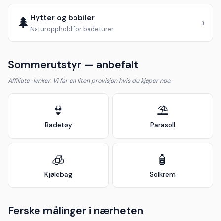
Hytter og bobiler
🌲
›
Naturopphold for badeturer
Sommerutstyr — anbefalt
Affiliate-lenker. Vi får en liten provisjon hvis du kjøper noe.
👙
⛱️
Badetøy
Parasoll
🧊
🧴
Kjølebag
Solkrem
Ferske målinger i nærheten