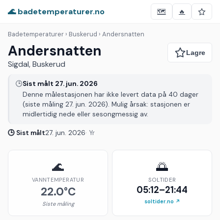
🌊 badetemperaturer.no
🗺️
🔥
Badetemperaturer
› Buskerud › Andersnatten
Andersnatten
Sigdal, Buskerud
🕒
Sist målt 27. jun. 2026
Denne målestasjonen har ikke levert data på 40 dager
(siste måling 27. jun. 2026). Mulig årsak: stasjonen er
midlertidig nede eller sesongmessig av.
🕒 Sist målt
27. jun. 2026
· Yr
🌊
🌅
VANNTEMPERATUR
SOLTIDER
05:12–21:44
22.0°C
soltider.no ↗
Siste måling