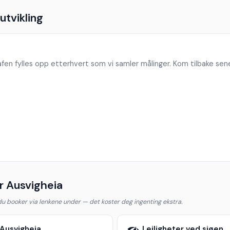
tvikling
fen fylles opp etterhvert som vi samler målinger. Kom tilbake sen
r Ausvigheia
 du booker via lenkene under — det koster deg ingenting ekstra.
 Ausvigheia
Leiligheter ved sjøen