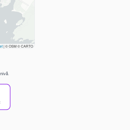
et
|
© OSM © CARTO
nivå.
t