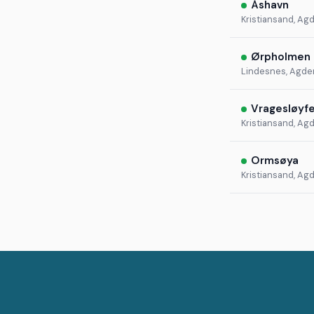
Åshavn
Kristiansand, Ag
Ørpholmen
Lindesnes, Agde
Vragesløyf
Kristiansand, Ag
Ormsøya
Kristiansand, Ag