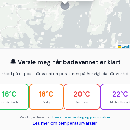
Leafl
🔔 Varsle meg når badevannet er klart
eskjed på e-post når vanntemperaturen på Ausvigheia når ønsket 
16°C
18°C
20°C
22°C
For de tøffe
Deilig
Badekar
Middelhave
Varslinger levert av
beep.me — varsling og påminnelser
Les mer om temperaturvarsler