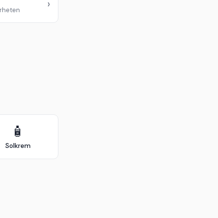
›
ærheten
🧴
Solkrem