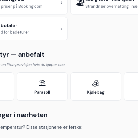
🏖️
›
priser på Booking.com
Strandnær overnatting i n
 bobiler
›
d for badeturer
yr — anbefalt
år en liten provisjon hvis du kjøper noe.
⛱️
🧊
Parasoll
Kjølebag
nger i nærheten
temperatur? Disse stasjonene er ferske: