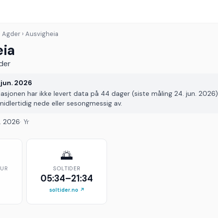
› Agder › Ausvigheia
eia
der
 jun. 2026
sjonen har ikke levert data på 44 dager (siste måling 24. jun. 2026).
midlertidig nede eller sesongmessig av.
n. 2026
· Yr
🌅
TUR
SOLTIDER
05:34–21:34
soltider.no ↗