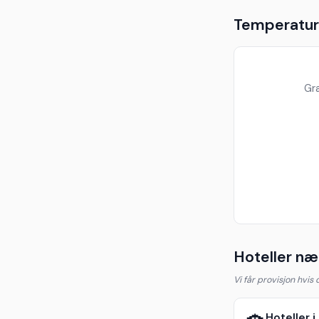
Temperaturu
Gra
Hoteller næ
Vi får provisjon hvis
Hoteller i