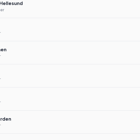
Hellesund
der
r
men
r
r
r
orden
r