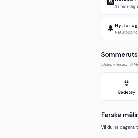
🏨
Sammenlign 
Hytter og
🌲
Naturopphol
Sommerutst
Affiliate-lenker. Vi f
👙
Badetøy
Ferske måli
Vil du ha dagens 