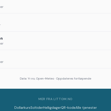
der
r
en
der
der
Data: Yr.no, Open-Meteo · Oppdateres fortløpende
MER FRA LITTOM.NO
Dollarkurs
Soltider
Helligdager
QR-kode
Alle tjenester