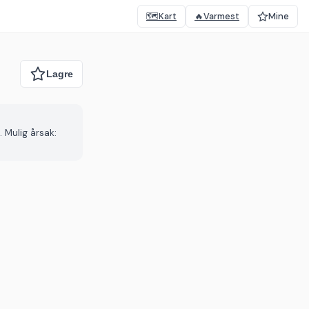
🗺️
Kart
🔥
Varmest
Mine
 Mulig årsak: