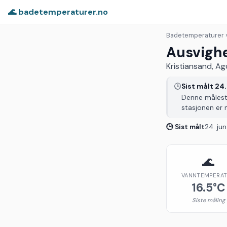
🌊 badetemperaturer.no
Badetemperaturer
Ausvigh
Kristiansand, Ag
🕒
Sist målt 24.
Denne målesta
stasjonen er 
🕒 Sist målt
24. ju
🌊
VANNTEMPERA
16.5°C
Siste måling