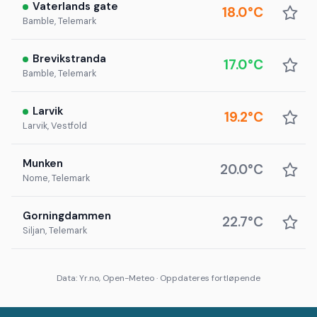
Vaterlands gate
18.0°C
Bamble, Telemark
Brevikstranda
17.0°C
Bamble, Telemark
Larvik
19.2°C
Larvik, Vestfold
Munken
20.0°C
Nome, Telemark
Gorningdammen
22.7°C
Siljan, Telemark
Data: Yr.no, Open-Meteo · Oppdateres fortløpende