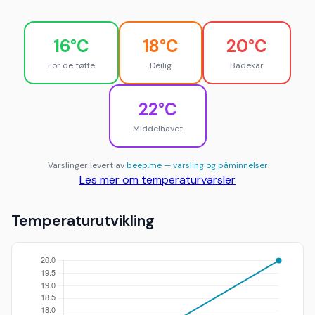
16°C
18°C
20°C
For de tøffe
Deilig
Badekar
22°C
Middelhavet
Varslinger levert av
beep.me — varsling og påminnelser
Les mer om temperaturvarsler
Temperaturutvikling