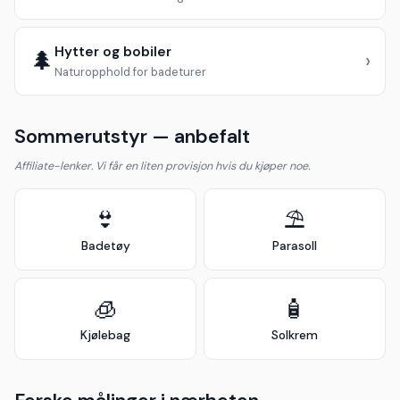
Hytter og bobiler
🌲
›
Naturopphold for badeturer
Sommerutstyr — anbefalt
Affiliate-lenker. Vi får en liten provisjon hvis du kjøper noe.
👙
⛱️
Badetøy
Parasoll
🧊
🧴
Kjølebag
Solkrem