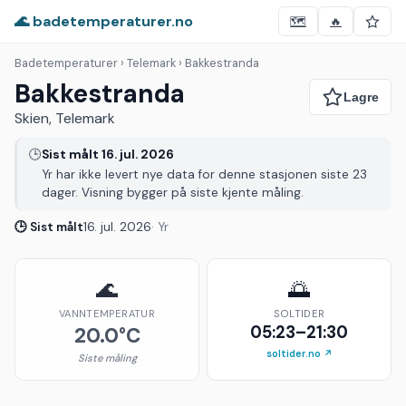
🌊 badetemperaturer.no
🗺️
🔥
Badetemperaturer
› Telemark › Bakkestranda
Bakkestranda
Skien, Telemark
🕒
Sist målt 16. jul. 2026
Yr har ikke levert nye data for denne stasjonen siste 23
dager. Visning bygger på siste kjente måling.
🕒 Sist målt
16. jul. 2026
· Yr
🌊
🌅
VANNTEMPERATUR
SOLTIDER
05:23–21:30
20.0°C
soltider.no ↗
Siste måling