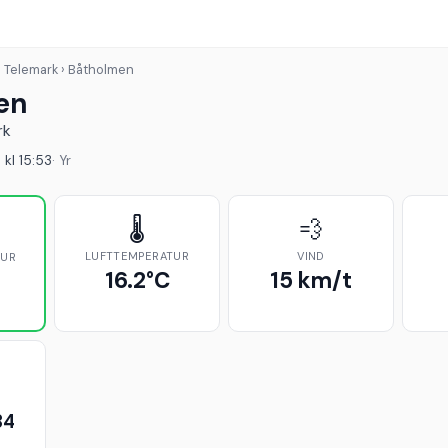
› Telemark › Båtholmen
en
rk
 kl 15:53
· Yr
🌡️
💨
LUFTTEMPERATUR
VIND
TUR
16.2°C
15 km/t
34