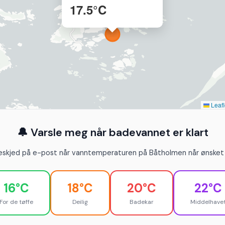
17.5°C
Leafl
🔔 Varsle meg når badevannet er klart
eskjed på e-post når vanntemperaturen på Båtholmen når ønsket 
16°C
18°C
20°C
22°C
For de tøffe
Deilig
Badekar
Middelhave