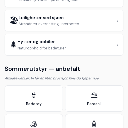
Leiligheter ved sjøen
🏖️
›
Strandnær overnatting i nærheten
Hytter og bobiler
🌲
›
Naturopphold for badeturer
Sommerutstyr — anbefalt
Affiliate-lenker. Vi får en liten provisjon hvis du kjøper noe.
👙
⛱️
Badetøy
Parasoll
🧊
🧴