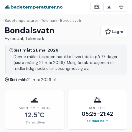
🌊 badetemperaturer.no
🗺️
🔥
Badetemperaturer
› Telemark › Bondalsvatn
Bondalsvatn
Fyresdal, Telemark
🕒
Sist målt 21. mai 2026
Denne målestasjonen har ikke levert data på 77 dager
(siste måling 21. mai 2026). Mulig årsak: stasjonen er
midlertidig nede eller sesongmessig av.
🕒 Sist målt
21. mai 2026
· Yr
🌊
🌅
VANNTEMPERATUR
SOLTIDER
05:25–21:42
12.5°C
soltider.no ↗
Siste måling