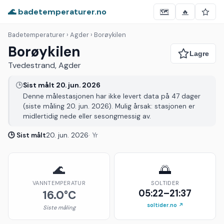
🌊 badetemperaturer.no
🗺️
🔥
Badetemperaturer
› Agder › Borøykilen
Borøykilen
Tvedestrand, Agder
🕒
Sist målt 20. jun. 2026
Denne målestasjonen har ikke levert data på 47 dager
(siste måling 20. jun. 2026). Mulig årsak: stasjonen er
midlertidig nede eller sesongmessig av.
🕒 Sist målt
20. jun. 2026
· Yr
🌊
🌅
VANNTEMPERATUR
SOLTIDER
05:22–21:37
16.0°C
soltider.no ↗
Siste måling