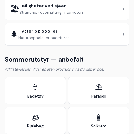
Leiligheter ved sjøen
🏖️
›
Strandnær overnatting i nærheten
Hytter og bobiler
🌲
›
Naturopphold for badeturer
Sommerutstyr — anbefalt
Affiliate-lenker. Vi får en liten provisjon hvis du kjøper noe.
👙
⛱️
Badetøy
Parasoll
🧊
🧴
Kjølebag
Solkrem