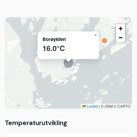
+
×
−
Borøykilen
16.0°C
Leaflet
|
© OSM © CARTO
Temperaturutvikling