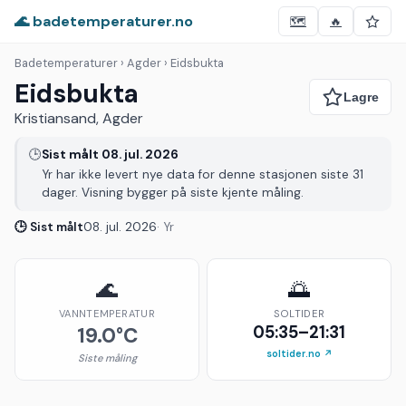
🌊 badetemperaturer.no
🗺️
🔥
Badetemperaturer
› Agder › Eidsbukta
Eidsbukta
Kristiansand, Agder
🕒
Sist målt 08. jul. 2026
Yr har ikke levert nye data for denne stasjonen siste 31
dager. Visning bygger på siste kjente måling.
🕒 Sist målt
08. jul. 2026
· Yr
🌊
🌅
VANNTEMPERATUR
SOLTIDER
05:35–21:31
19.0°C
soltider.no ↗
Siste måling