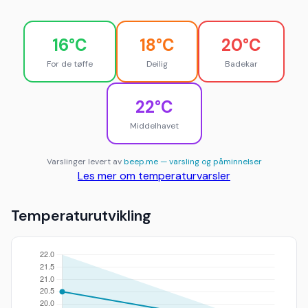
16°C
18°C
20°C
For de tøffe
Deilig
Badekar
22°C
Middelhavet
Varslinger levert av
beep.me — varsling og påminnelser
Les mer om temperaturvarsler
Temperaturutvikling