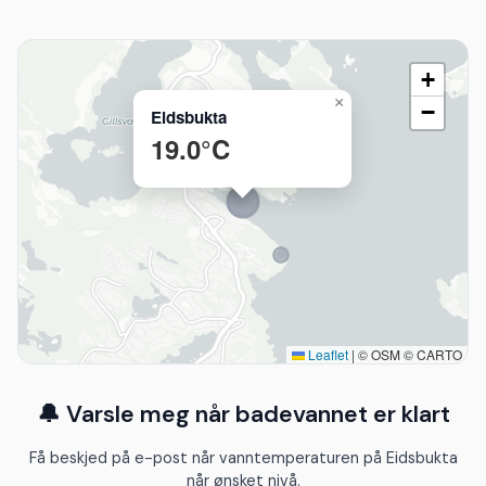
+
×
−
Eidsbukta
19.0°C
Leaflet
|
© OSM © CARTO
🔔 Varsle meg når badevannet er klart
Få beskjed på e-post når vanntemperaturen på Eidsbukta
når ønsket nivå.