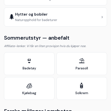
Hytter og bobiler
🌲
›
Naturopphold for badeturer
Sommerutstyr — anbefalt
Affiliate-lenker. Vi får en liten provisjon hvis du kjøper noe.
👙
⛱️
Badetøy
Parasoll
🧊
🧴
Kjølebag
Solkrem