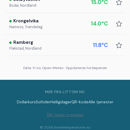
15.0°C
Bodø, Nordland
Krongelvika
14.0°C
Namsos, Trøndelag
Ramberg
11.8°C
Flakstad, Nordland
Data: Yr.no, Open-Meteo · Oppdateres fortløpende
MER FRA LITTOM.NO
Dollarkurs
Soltider
Helligdager
QR-kode
Alle tjenester
Slik tjener vi penger
© 2026 badetemperaturer.no