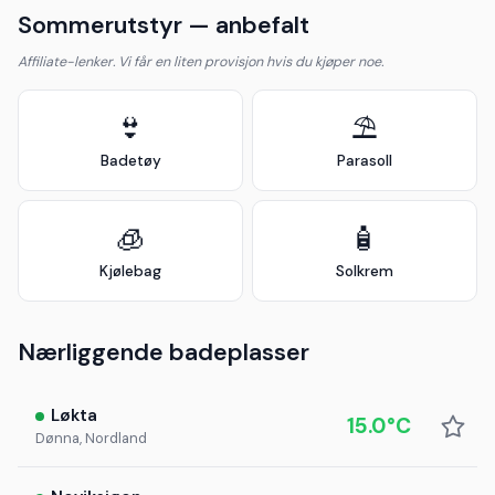
Sommerutstyr — anbefalt
Affiliate-lenker. Vi får en liten provisjon hvis du kjøper noe.
👙
⛱️
Badetøy
Parasoll
🧊
🧴
Kjølebag
Solkrem
Nærliggende badeplasser
Løkta
15.0°C
Dønna, Nordland