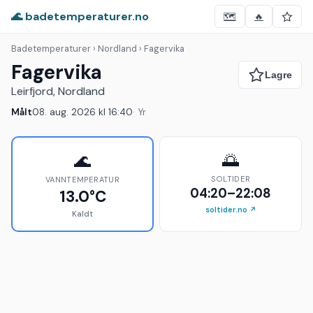
🌊 badetemperaturer.no
🗺️
🔥
Badetemperaturer
› Nordland › Fagervika
Fagervika
Leirfjord, Nordland
Målt
08. aug. 2026 kl 16:40
· Yr
🌅
🌊
SOLTIDER
VANNTEMPERATUR
04:20–22:08
13.0°C
soltider.no ↗
Kaldt