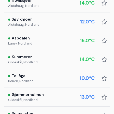
Noviksjøen
14.0°C
Alstahaug, Nordland
Søvikmoen
12.0°C
Alstahaug, Nordland
Aspdalen
15.0°C
Lurøy, Nordland
Kummeren
14.0°C
Gildeskål, Nordland
Tollåga
10.0°C
Beiarn, Nordland
Gjømmerholmen
13.0°C
Gildeskål, Nordland
Soløyvatnet