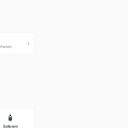
›
ærheten
🧴
Solkrem