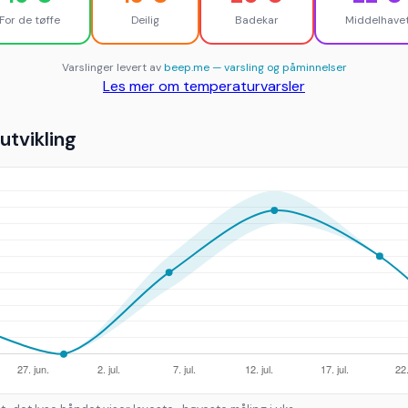
For de tøffe
Deilig
Badekar
Middelhave
Varslinger levert av
beep.me — varsling og påminnelser
Les mer om temperaturvarsler
tvikling