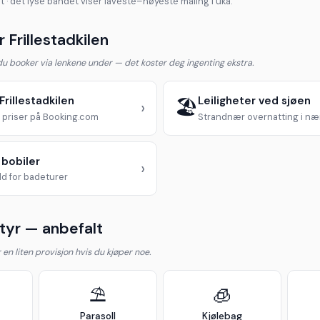
t · det lyse båndet viser laveste–høyeste måling i uka.
 Frillestadkilen
 du booker via lenkene under — det koster deg ingenting ekstra.
 Frillestadkilen
Leiligheter ved sjøen
🏖️
›
priser på Booking.com
Strandnær overnatting i n
 bobiler
›
d for badeturer
yr — anbefalt
år en liten provisjon hvis du kjøper noe.
⛱️
🧊
Parasoll
Kjølebag