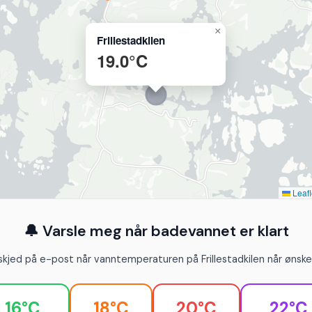
×
Frillestadkilen
19.0°C
Leafl
🔔 Varsle meg når badevannet er klart
skjed på e-post når vanntemperaturen på Frillestadkilen når ønsket
16°C
18°C
20°C
22°C