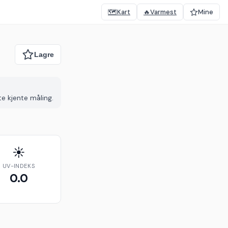
🗺️
Kart
🔥
Varmest
Mine
te kjente måling.
☀️
UV-INDEKS
0.0