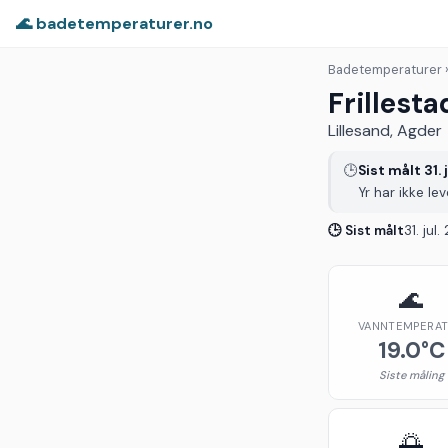
🌊 badetemperaturer.no
Badetemperaturer
›
Frillesta
Lillesand, Agder
🕒
Sist målt 31. 
Yr har ikke le
🕒 Sist målt
31. jul
🌊
VANNTEMPERA
19.0°C
Siste måling
🌅