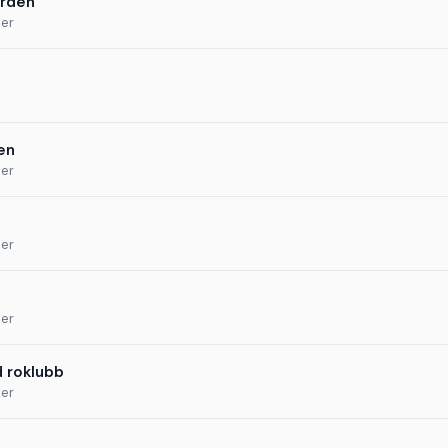
orden
der
en
der
der
der
d roklubb
der