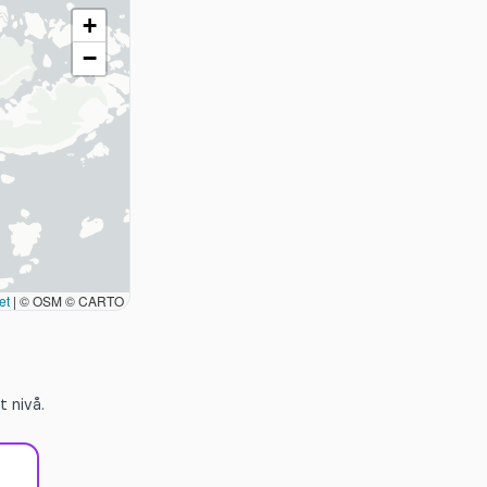
+
−
et
|
© OSM © CARTO
 nivå.