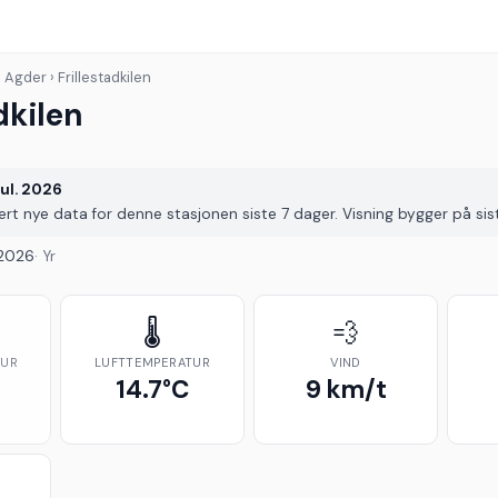
 Agder › Frillestadkilen
dkilen
jul. 2026
vert nye data for denne stasjonen siste 7 dager. Visning bygger på sis
. 2026
· Yr
🌡️
💨
TUR
LUFTTEMPERATUR
VIND
14.7°C
9 km/t