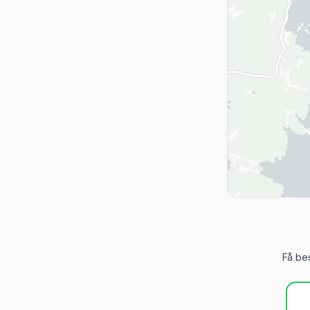
Få be