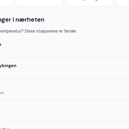
nger i nærheten
temperatur? Disse stasjonene er ferske:
s
ybingen
der