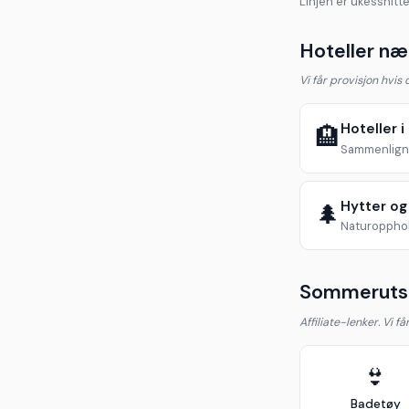
Linjen er ukessnitte
Hoteller nær
Vi får provisjon hvis
Hoteller i
🏨
Sammenlign 
Hytter og
🌲
Naturopphol
Sommerutst
Affiliate-lenker. Vi f
👙
Badetøy