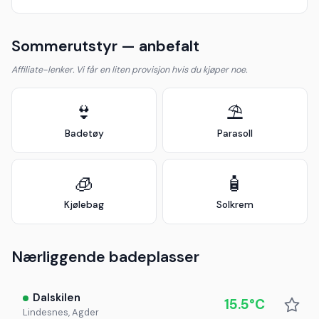
Sommerutstyr — anbefalt
Affiliate-lenker. Vi får en liten provisjon hvis du kjøper noe.
👙
⛱️
Badetøy
Parasoll
🧊
🧴
Kjølebag
Solkrem
Nærliggende badeplasser
Dalskilen
15.5°C
Lindesnes, Agder