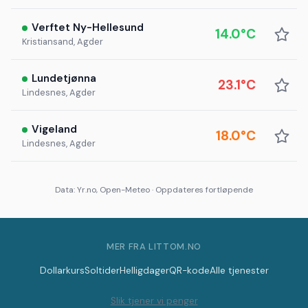
Verftet Ny-Hellesund
14.0°C
Kristiansand, Agder
Lundetjønna
23.1°C
Lindesnes, Agder
Vigeland
18.0°C
Lindesnes, Agder
Data: Yr.no, Open-Meteo · Oppdateres fortløpende
MER FRA LITTOM.NO
Dollarkurs
Soltider
Helligdager
QR-kode
Alle tjenester
Slik tjener vi penger