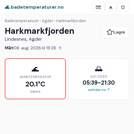
🌊 badetemperaturer.no
🗺️
🔥
Badetemperaturer
› Agder › Harkmarkfjorden
Harkmarkfjorden
Lindesnes, Agder
Målt
06. aug. 2026 kl 19:26
· Yr
🌅
🌊
SOLTIDER
VANNTEMPERATUR
05:39–21:30
20.1°C
soltider.no ↗
Varmt