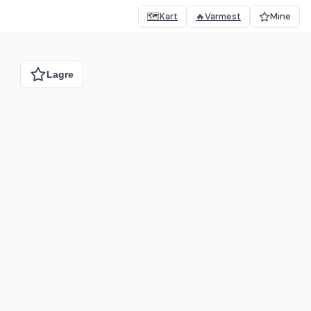
🗺️
Kart
🔥
Varmest
Mine