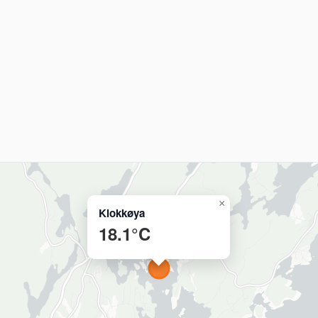
×
Klokkøya
18.1°C