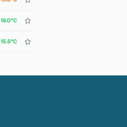
16.0°C
15.5°C