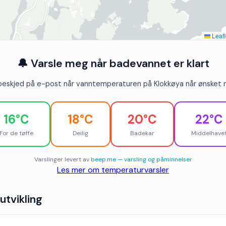
Leafl
🔔 Varsle meg når badevannet er klart
beskjed på e-post når vanntemperaturen på Klokkøya når ønsket n
16°C
18°C
20°C
22°C
For de tøffe
Deilig
Badekar
Middelhave
Varslinger levert av
beep.me — varsling og påminnelser
Les mer om temperaturvarsler
tvikling