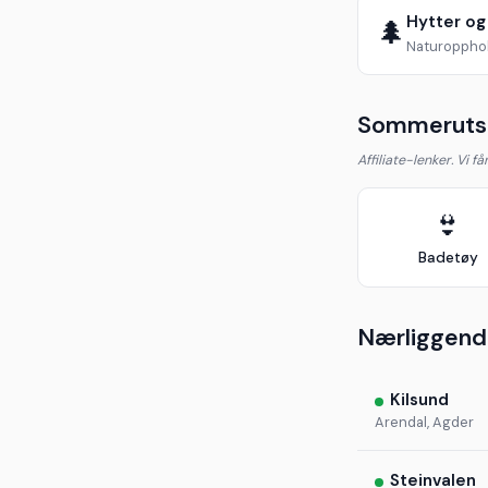
Hytter og
🌲
Naturopphol
Sommerutst
Affiliate-lenker. Vi f
👙
Badetøy
Nærliggend
Kilsund
Arendal, Agder
Steinvalen