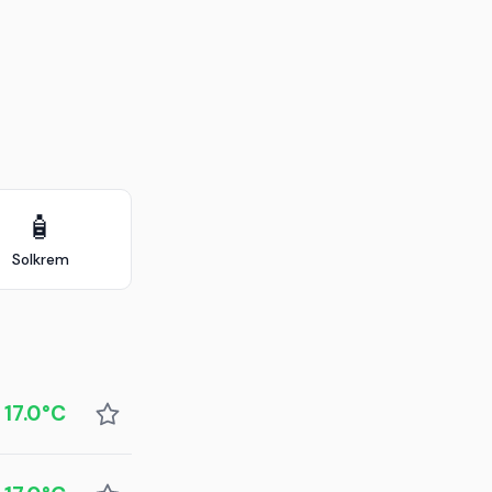
🧴
Solkrem
17.0°C