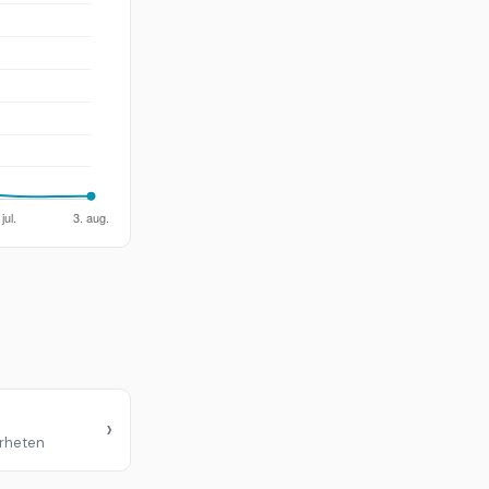
›
ærheten