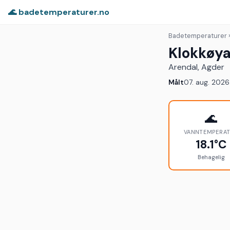
🌊 badetemperaturer.no
Badetemperaturer
Klokkøy
Arendal, Agder
Målt
07. aug. 2026 
🌊
VANNTEMPERA
18.1°C
Behagelig