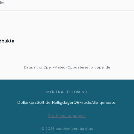
der
dbukta
Data: Yr.no, Open-Meteo · Oppdateres fortløpende
MER FRA LITTOM.NO
Dollarkurs
Soltider
Helligdager
QR-kode
Alle tjenester
Slik tjener vi penger
© 2026 badetemperaturer.no