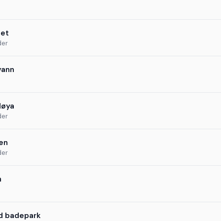
et
der
vann
døya
der
en
der
n
d badepark