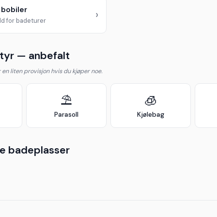
 bobiler
›
d for badeturer
yr — anbefalt
år en liten provisjon hvis du kjøper noe.
⛱️
🧊
Parasoll
Kjølebag
e badeplasser