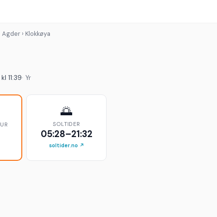
› Agder › Klokkøya
a
kl 11:39
· Yr
🌅
SOLTIDER
TUR
05:28–21:32
soltider.no ↗