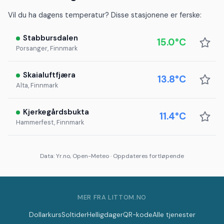
Vil du ha dagens temperatur? Disse stasjonene er ferske:
Stabbursdalen
15.0°C
Porsanger, Finnmark
Skaialuftfjæra
13.8°C
Alta, Finnmark
Kjerkegårdsbukta
11.4°C
Hammerfest, Finnmark
Data: Yr.no, Open-Meteo · Oppdateres fortløpende
MER FRA LITTOM.NO
Dollarkurs
Soltider
Helligdager
QR-kode
Alle tjenester