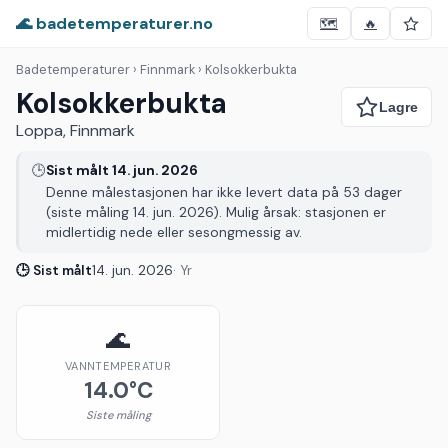
🌊 badetemperaturer.no
🗺️
🔥
Badetemperaturer
› Finnmark › Kolsokkerbukta
Kolsokkerbukta
Loppa, Finnmark
🕒
Sist målt 14. jun. 2026
Denne målestasjonen har ikke levert data på 53 dager
(siste måling 14. jun. 2026). Mulig årsak: stasjonen er
midlertidig nede eller sesongmessig av.
🕒 Sist målt
14. jun. 2026
· Yr
🌊
VANNTEMPERATUR
14.0°C
Siste måling