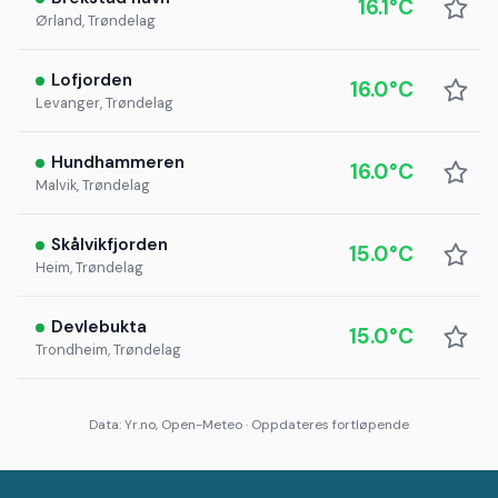
16.1°C
Ørland, Trøndelag
Lofjorden
16.0°C
Levanger, Trøndelag
Hundhammeren
16.0°C
Malvik, Trøndelag
Skålvikfjorden
15.0°C
Heim, Trøndelag
Devlebukta
15.0°C
Trondheim, Trøndelag
Data: Yr.no, Open-Meteo · Oppdateres fortløpende