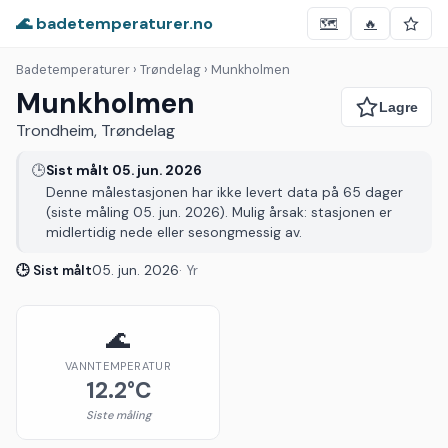
🌊 badetemperaturer.no
🗺️
🔥
Badetemperaturer
› Trøndelag › Munkholmen
Munkholmen
Trondheim, Trøndelag
🕒
Sist målt 05. jun. 2026
Denne målestasjonen har ikke levert data på 65 dager
(siste måling 05. jun. 2026). Mulig årsak: stasjonen er
midlertidig nede eller sesongmessig av.
🕒 Sist målt
05. jun. 2026
· Yr
🌊
VANNTEMPERATUR
12.2°C
Siste måling