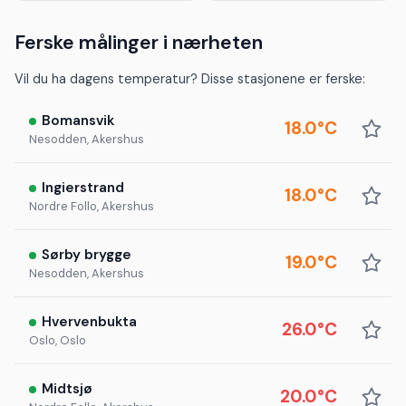
Ferske målinger i nærheten
Vil du ha dagens temperatur? Disse stasjonene er ferske:
Bomansvik
18.0°C
Nesodden, Akershus
Ingierstrand
18.0°C
Nordre Follo, Akershus
Sørby brygge
19.0°C
Nesodden, Akershus
Hvervenbukta
26.0°C
Oslo, Oslo
Midtsjø
20.0°C