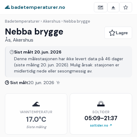
🌊 badetemperaturer.no
🗺️
🔥
Badetemperaturer
› Akershus › Nebba brygge
Nebba brygge
Ås, Akershus
🕒
Sist målt 20. jun. 2026
Denne målestasjonen har ikke levert data på 46 dager
(siste måling 20. jun. 2026). Mulig årsak: stasjonen er
midlertidig nede eller sesongmessig av.
🕒 Sist målt
20. jun. 2026
· Yr
🌊
🌅
VANNTEMPERATUR
SOLTIDER
05:09–21:37
17.0°C
soltider.no ↗
Siste måling