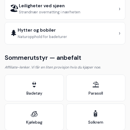
Leiligheter ved sjøen
🏖️
›
Strandnær overnatting i nærheten
Hytter og bobiler
🌲
›
Naturopphold for badeturer
Sommerutstyr — anbefalt
Affiliate-lenker. Vi får en liten provisjon hvis du kjøper noe.
👙
⛱️
Badetøy
Parasoll
🧊
🧴
Kjølebag
Solkrem