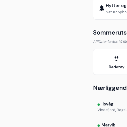
Hytter og
🌲
Naturopphol
Sommerutst
Affiliate-lenker. Vi f
👙
Badetøy
Nærliggend
Ilsvåg
Vindafjord, Roga
Marvik