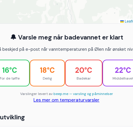
Leafl
🔔 Varsle meg når badevannet er klart
å beskjed på e-post når vanntemperaturen på Ølen når ønsket niv
16°C
18°C
20°C
22°C
For de tøffe
Deilig
Badekar
Middelhave
Varslinger levert av
beep.me — varsling og påminnelser
Les mer om temperaturvarsler
tvikling