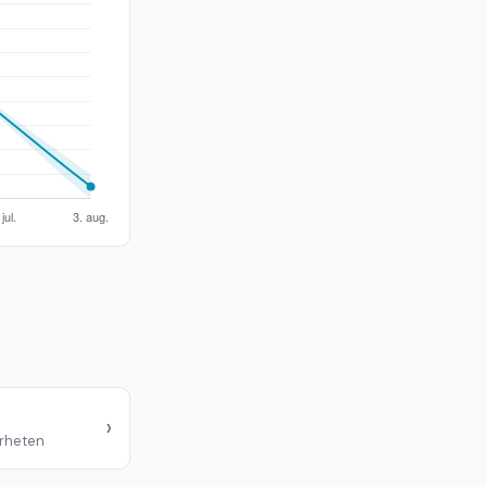
›
ærheten