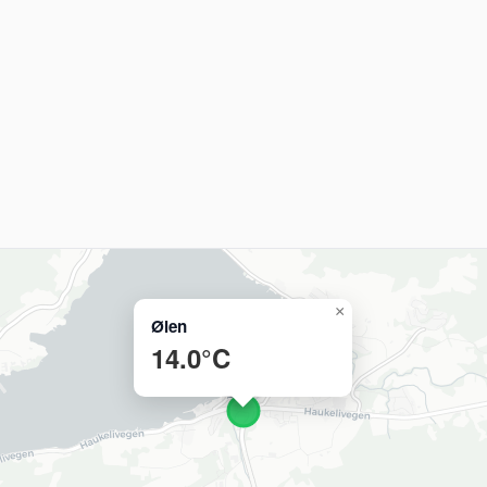
×
Ølen
14.0°C