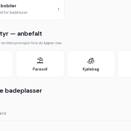
 bobiler
›
d for badeturer
yr — anbefalt
år en liten provisjon hvis du kjøper noe.
⛱️
🧊
Parasoll
Kjølebag
e badeplasser
land