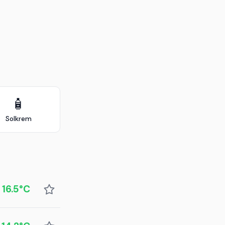
🧴
Solkrem
16.5°C