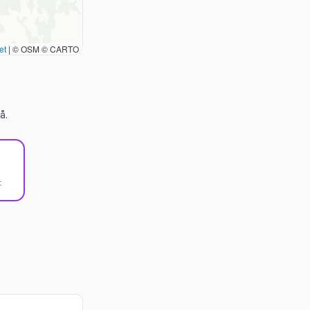
et
|
© OSM © CARTO
å.
t