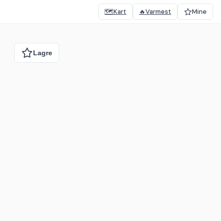
🗺️
Kart
🔥
Varmest
Mine