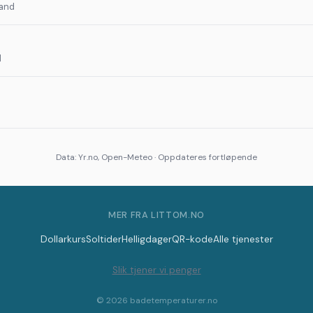
land
d
Data: Yr.no, Open-Meteo · Oppdateres fortløpende
MER FRA LITTOM.NO
Dollarkurs
Soltider
Helligdager
QR-kode
Alle tjenester
Slik tjener vi penger
© 2026 badetemperaturer.no