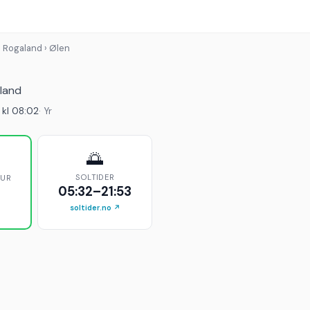
› Rogaland › Ølen
aland
 kl 08:02
· Yr
🌅
SOLTIDER
TUR
05:32–21:53
soltider.no ↗