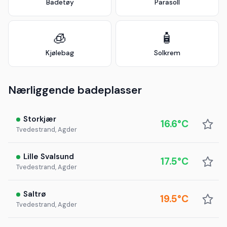
Badetøy
Parasoll
🧊
🧴
Kjølebag
Solkrem
Nærliggende badeplasser
Storkjær
16.6°C
Tvedestrand, Agder
Lille Svalsund
17.5°C
Tvedestrand, Agder
Saltrø
19.5°C
Tvedestrand, Agder