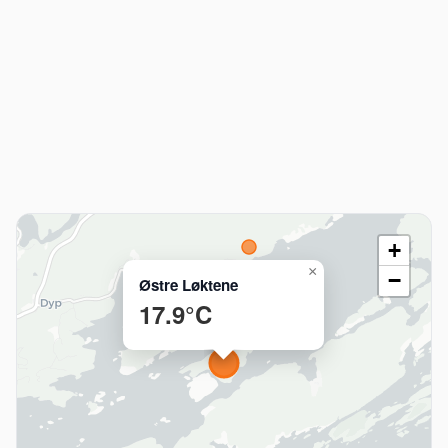
+
×
−
Østre Løktene
17.9°C