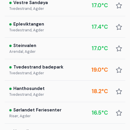
Vestre Sandøya
17.0°C
Tvedestrand, Agder
Epleviktangen
17.4°C
Tvedestrand, Agder
Steinvalen
17.0°C
Arendal, Agder
Tvedestrand badepark
19.0°C
Tvedestrand, Agder
Hanthosundet
18.2°C
Tvedestrand, Agder
Sørlandet Feriesenter
16.5°C
Risør, Agder