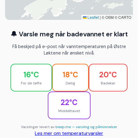
Leaflet
|
© OSM © CARTO
🔔 Varsle meg når badevannet er klart
Få beskjed på e-post når vanntemperaturen på Østre
Løktene når ønsket nivå.
16°C
18°C
20°C
For de tøffe
Deilig
Badekar
22°C
Middelhavet
Varslinger levert av
beep.me — varsling og påminnelser
Les mer om temperaturvarsler