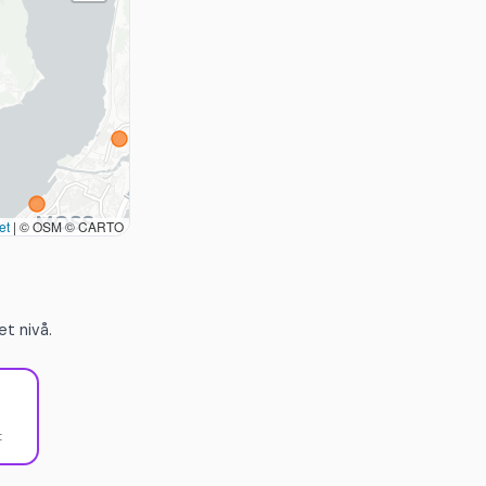
et
|
© OSM © CARTO
t nivå.
t