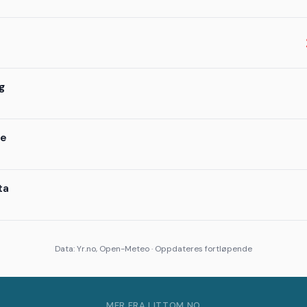
g
te
ta
Data: Yr.no, Open-Meteo · Oppdateres fortløpende
MER FRA LITTOM.NO