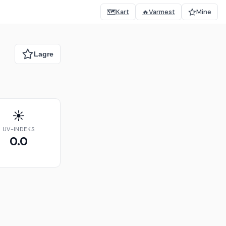
🗺️
Kart
🔥
Varmest
Mine
☀️
UV-INDEKS
0.0