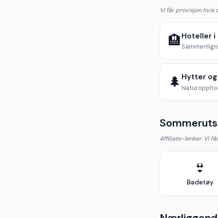
Vi får provisjon hvis
Hoteller 
🏨
Sammenlign 
Hytter og
🌲
Naturopphol
Sommerutst
Affiliate-lenker. Vi f
👙
Badetøy