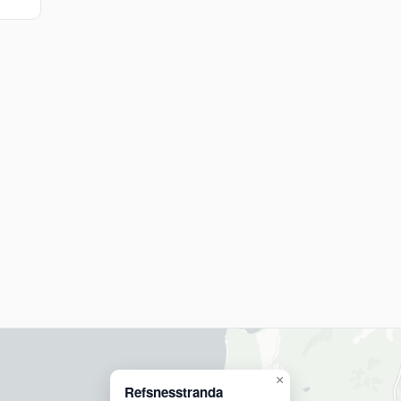
×
Refsnesstranda