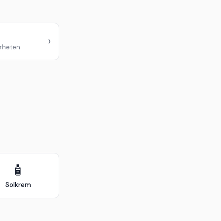
›
ærheten
🧴
Solkrem