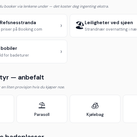
 du booker via lenkene under — det koster deg ingenting ekstra.
i Refsnesstranda
Leiligheter ved sjøen
🏖️
›
priser på Booking.com
Strandnær overnatting i n
 bobiler
›
d for badeturer
yr — anbefalt
år en liten provisjon hvis du kjøper noe.
⛱️
🧊
Parasoll
Kjølebag