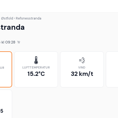
› Østfold › Refsnesstranda
stranda
 kl 09:28
· Yr
🌡️
💨
LUFTTEMPERATUR
VIND
TUR
15.2°C
32 km/t
35