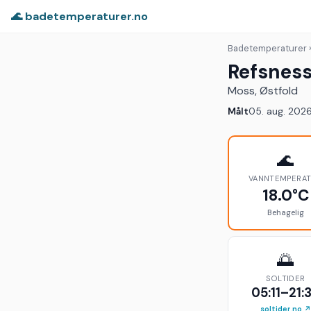
🌊 badetemperaturer.no
Badetemperaturer
Refsnes
Moss, Østfold
Målt
05. aug. 2026
🌊
VANNTEMPERA
18.0°C
Behagelig
🌅
SOLTIDER
05:11–21:
soltider.no ↗