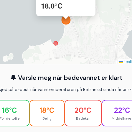
18.0°C
Leafl
🔔 Varsle meg når badevannet er klart
kjed på e-post når vanntemperaturen på Refsnesstranda når ønske
16°C
18°C
20°C
22°C
For de tøffe
Deilig
Badekar
Middelhave