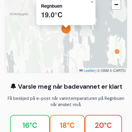
×
−
Regnbuen
19.0°C
Leaflet
|
© OSM © CARTO
🔔 Varsle meg når badevannet er klart
Få beskjed på e-post når vanntemperaturen på Regnbuen
når ønsket nivå.
16°C
18°C
20°C