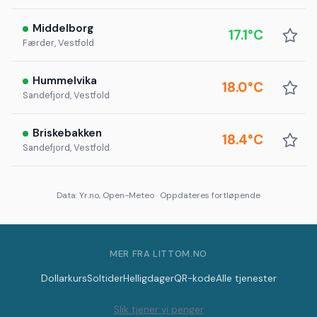
Middelborg
17.1°C
Færder, Vestfold
Hummelvika
18.0°C
Sandefjord, Vestfold
Briskebakken
18.4°C
Sandefjord, Vestfold
Data: Yr.no, Open-Meteo · Oppdateres fortløpende
MER FRA LITTOM.NO
Dollarkurs
Soltider
Helligdager
QR-kode
Alle tjenester
Slik tjener vi penger