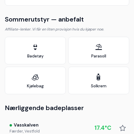
Sommerutstyr — anbefalt
Affiliate-lenker. Vi får en liten provisjon hvis du kjøper noe.
👙
⛱️
Badetøy
Parasoll
🧊
🧴
Kjølebag
Solkrem
Nærliggende badeplasser
Vasskalven
17.4°C
Færder, Vestfold