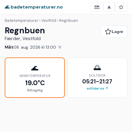
🌊 badetemperaturer.no
🗺️
🔥
Badetemperaturer
› Vestfold › Regnbuen
Regnbuen
Færder, Vestfold
Målt
08. aug. 2026 kl 13:00
· Yr
🌅
🌊
SOLTIDER
VANNTEMPERATUR
05:21–21:27
19.0°C
soltider.no ↗
Behagelig