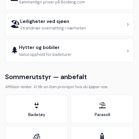
Sammenlign priser på Booking.com
Leiligheter ved sjøen
🏖️
›
Strandnær overnatting i nærheten
Hytter og bobiler
🌲
›
Naturopphold for badeturer
Sommerutstyr — anbefalt
Affiliate-lenker. Vi får en liten provisjon hvis du kjøper noe.
👙
⛱️
Badetøy
Parasoll
🧊
🧴