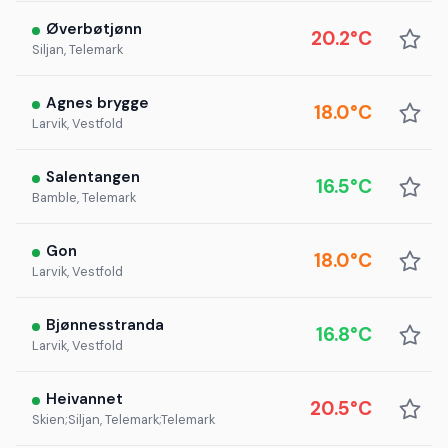
Øverbøtjønn
20.2°C
Siljan, Telemark
Agnes brygge
18.0°C
Larvik, Vestfold
Salentangen
16.5°C
Bamble, Telemark
Gon
18.0°C
Larvik, Vestfold
Bjønnesstranda
16.8°C
Larvik, Vestfold
Heivannet
20.5°C
Skien;Siljan, Telemark;Telemark