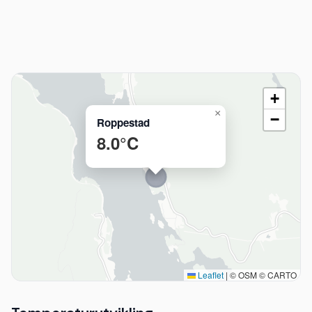
+
×
−
Roppestad
8.0°C
Leaflet
|
© OSM © CARTO