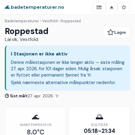
🌊 badetemperaturer.no
🗺️
🔥
Badetemperaturer
› Vestfold › Roppestad
Roppestad
Larvik, Vestfold
ℹ️ Stasjonen er ikke aktiv
Denne målestasjonen er ikke lenger aktiv — siste måling
27. apr. 2026, for 101 dager siden. Mulig årsak: stasjonen
er flyttet eller permanent fjernet fra Yr.
Sjekk nærmeste alternative målepunkter nedenfor.
🕒 Sist målt
27. apr. 2026
· Yr
🌊
🌅
VANNTEMPERATUR
SOLTIDER
05:18–21:34
8.0°C