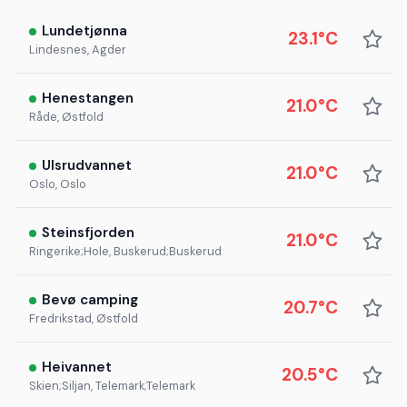
Lundetjønna
23.1°C
Lindesnes, Agder
Henestangen
21.0°C
Råde, Østfold
Ulsrudvannet
21.0°C
Oslo, Oslo
Steinsfjorden
21.0°C
Ringerike;Hole, Buskerud;Buskerud
Bevø camping
20.7°C
Fredrikstad, Østfold
Heivannet
20.5°C
Skien;Siljan, Telemark;Telemark