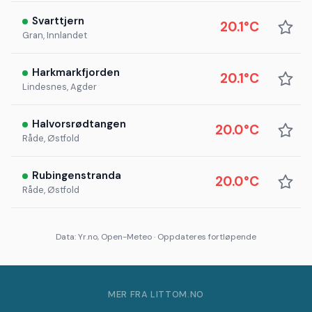
Svarttjern
20.1°C
Gran, Innlandet
Harkmarkfjorden
20.1°C
Lindesnes, Agder
Halvorsrødtangen
20.0°C
Råde, Østfold
Rubingenstranda
20.0°C
Råde, Østfold
Data: Yr.no, Open-Meteo · Oppdateres fortløpende
MER FRA LITTOM.NO