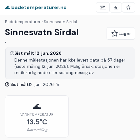
🌊 badetemperaturer.no
🗺️
🔥
Badetemperaturer
› Sinnesvatn Sirdal
Sinnesvatn Sirdal
,
🕒
Sist målt 12. jun. 2026
Denne målestasjonen har ikke levert data på 57 dager
(siste måling 12. jun. 2026). Mulig årsak: stasjonen er
midlertidig nede eller sesongmessig av.
🕒 Sist målt
12. jun. 2026
· Yr
🌊
VANNTEMPERATUR
13.5°C
Siste måling