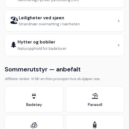
Leiligheter ved sjøen
🏖️
›
Strandnær overnatting i nærheten
Hytter og bobiler
🌲
›
Naturopphold for badeturer
Sommerutstyr — anbefalt
Affiliate-lenker. Vi får en liten provisjon hvis du kjøper noe.
👙
⛱️
Badetøy
Parasoll
🧊
🧴