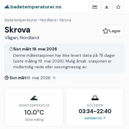
🌊 badetemperaturer.no
🗺️
🔥
Badetemperaturer
› Nordland › Skrova
Skrova
Vågan, Nordland
🕒
Sist målt 19. mai 2026
Denne målestasjonen har ikke levert data på 78 dager
(siste måling 19. mai 2026). Mulig årsak: stasjonen er
midlertidig nede eller sesongmessig av.
🕒 Sist målt
19. mai 2026
· Yr
🌊
🌅
VANNTEMPERATUR
SOLTIDER
03:34–22:40
10.0°C
soltider.no ↗
Siste måling