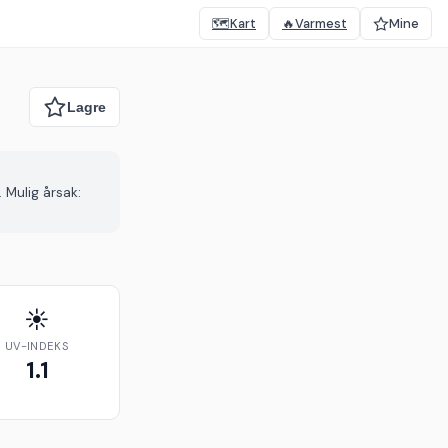
🗺️
Kart
🔥
Varmest
Mine
 Mulig årsak:
☀️
UV-INDEKS
1.1