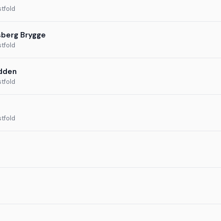
tfold
sberg Brygge
tfold
dden
tfold
tfold