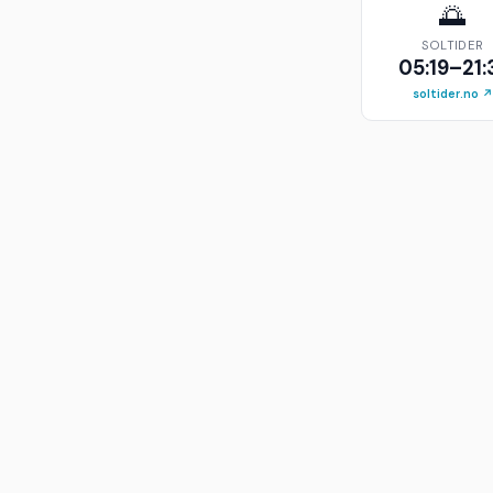
🌅
SOLTIDER
05:19–21:
soltider.no ↗