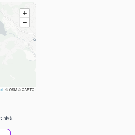
+
−
et
|
© OSM © CARTO
 nivå.