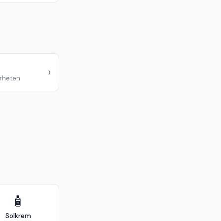
›
ærheten
🧴
Solkrem