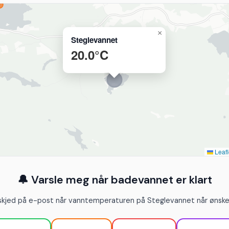
×
Steglevannet
20.0°C
Leafl
🔔 Varsle meg når badevannet er klart
skjed på e-post når vanntemperaturen på Steglevannet når ønsket