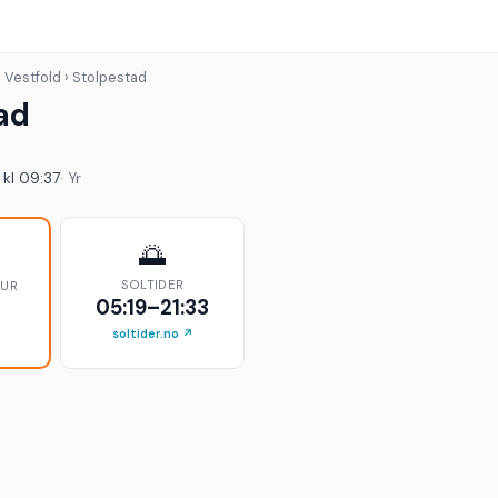
 Vestfold › Stolpestad
ad
 kl 09:37
· Yr
🌅
SOLTIDER
TUR
05:19–21:33
soltider.no ↗