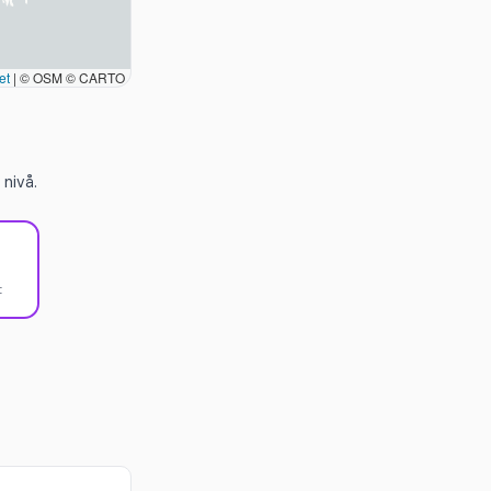
et
|
© OSM © CARTO
nivå.
t