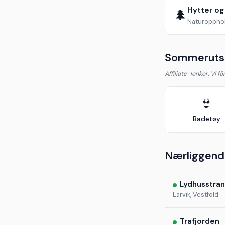
Hytter og
🌲
Naturopphol
Sommerutst
Affiliate-lenker. Vi f
👙
Badetøy
Nærliggend
Lydhusstra
Larvik, Vestfold
Trafjorden