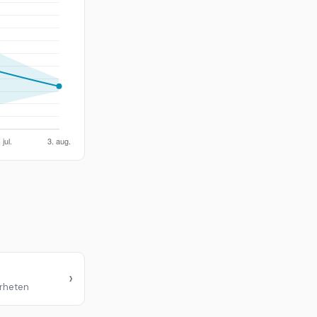
›
ærheten