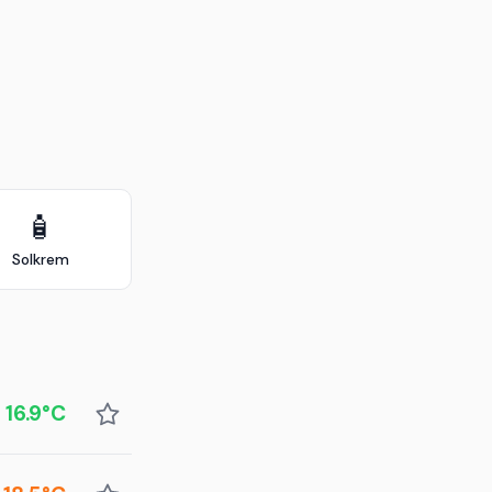
🧴
Solkrem
16.9°C