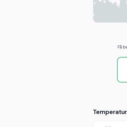
Få b
Temperaturu