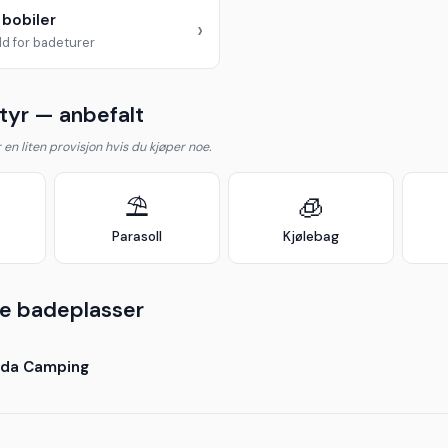
 bobiler
›
d for badeturer
yr — anbefalt
år en liten provisjon hvis du kjøper noe.
⛱️
🧊
Parasoll
Kjølebag
e badeplasser
nda Camping