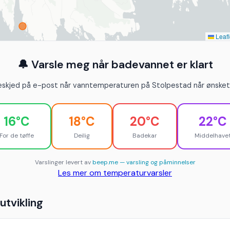
Leafl
🔔 Varsle meg når badevannet er klart
eskjed på e-post når vanntemperaturen på Stolpestad når ønsket 
16°C
18°C
20°C
22°C
For de tøffe
Deilig
Badekar
Middelhave
Varslinger levert av
beep.me — varsling og påminnelser
Les mer om temperaturvarsler
tvikling