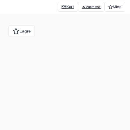
🗺️
Kart
🔥
Varmest
Mine