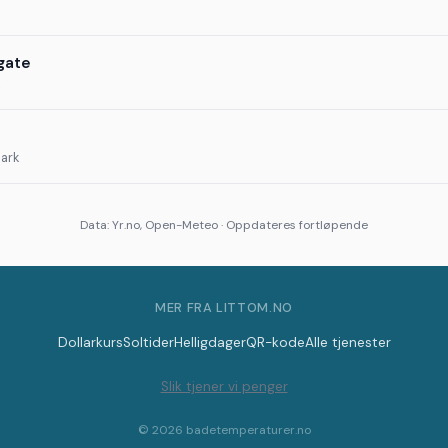
gate
ark
Data: Yr.no, Open-Meteo · Oppdateres fortløpende
MER FRA LITTOM.NO
Dollarkurs
Soltider
Helligdager
QR-kode
Alle tjenester
Slik tjener vi penger
© 2026 badetemperaturer.no