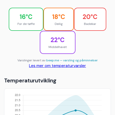
16°C
18°C
20°C
For de tøffe
Deilig
Badekar
22°C
Middelhavet
Varslinger levert av
beep.me — varsling og påminnelser
Les mer om temperaturvarsler
Temperaturutvikling