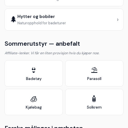
Hytter og bobiler
🌲
›
Naturopphold for badeturer
Sommerutstyr — anbefalt
Affiliate-lenker. Vi får en liten provisjon hvis du kjøper noe.
👙
⛱️
Badetøy
Parasoll
🧊
🧴
Kjølebag
Solkrem