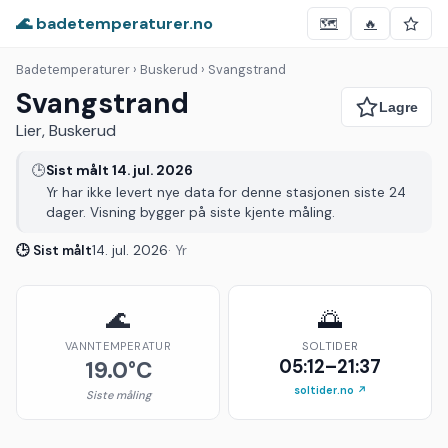
🌊 badetemperaturer.no
🗺️
🔥
Badetemperaturer
› Buskerud › Svangstrand
Svangstrand
Lier, Buskerud
🕒
Sist målt 14. jul. 2026
Yr har ikke levert nye data for denne stasjonen siste 24
dager. Visning bygger på siste kjente måling.
🕒 Sist målt
14. jul. 2026
· Yr
🌊
🌅
VANNTEMPERATUR
SOLTIDER
05:12–21:37
19.0°C
soltider.no ↗
Siste måling