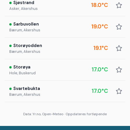
Sjøstrand
18.0°C
Asker, Akershus
Sarbuvollen
19.0°C
Bærum, Akershus
Storøyodden
19.1°C
Bærum, Akershus
Storøya
17.0°C
Hole, Buskerud
Svartebukta
17.0°C
Bærum, Akershus
Data: Yr.no, Open-Meteo · Oppdateres fortløpende