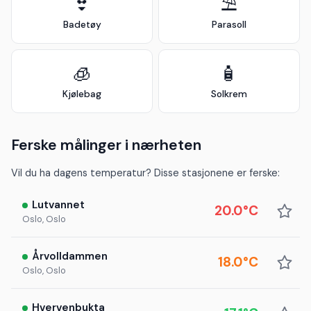
👙
⛱️
Badetøy
Parasoll
🧊
🧴
Kjølebag
Solkrem
Ferske målinger i nærheten
Vil du ha dagens temperatur? Disse stasjonene er ferske:
Lutvannet
20.0°C
Oslo, Oslo
Årvolldammen
18.0°C
Oslo, Oslo
Hvervenbukta