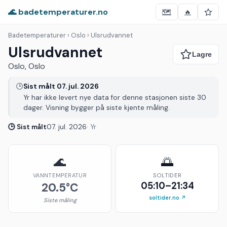
🌊 badetemperaturer.no
🗺️
🔥
Badetemperaturer
› Oslo › Ulsrudvannet
Ulsrudvannet
Oslo, Oslo
🕒
Sist målt 07. jul. 2026
Yr har ikke levert nye data for denne stasjonen siste 30
dager. Visning bygger på siste kjente måling.
🕒 Sist målt
07. jul. 2026
· Yr
🌊
🌅
VANNTEMPERATUR
SOLTIDER
05:10–21:34
20.5°C
soltider.no ↗
Siste måling