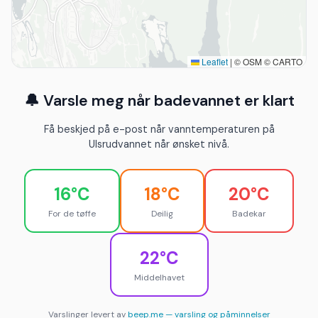
Leaflet
|
© OSM © CARTO
🔔 Varsle meg når badevannet er klart
Få beskjed på e-post når vanntemperaturen på
Ulsrudvannet når ønsket nivå.
16°C
18°C
20°C
For de tøffe
Deilig
Badekar
22°C
Middelhavet
Varslinger levert av
beep.me — varsling og påminnelser