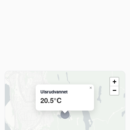
+
×
−
Ulsrudvannet
20.5°C