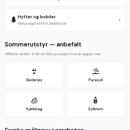
Hytter og bobiler
🌲
›
Naturopphold for badeturer
Sommerutstyr — anbefalt
Affiliate-lenker. Vi får en liten provisjon hvis du kjøper noe.
👙
⛱️
Badetøy
Parasoll
🧊
🧴
Kjølebag
Solkrem