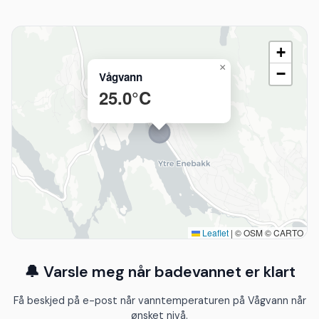
+
×
−
Vågvann
25.0°C
Leaflet
|
© OSM © CARTO
🔔 Varsle meg når badevannet er klart
Få beskjed på e-post når vanntemperaturen på Vågvann når
ønsket nivå.