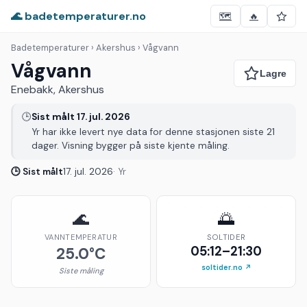
🌊 badetemperaturer.no
🗺️
🔥
Badetemperaturer
› Akershus › Vågvann
Vågvann
Enebakk, Akershus
🕒
Sist målt 17. jul. 2026
Yr har ikke levert nye data for denne stasjonen siste 21
dager. Visning bygger på siste kjente måling.
🕒 Sist målt
17. jul. 2026
· Yr
🌊
🌅
VANNTEMPERATUR
SOLTIDER
05:12–21:30
25.0°C
soltider.no ↗
Siste måling