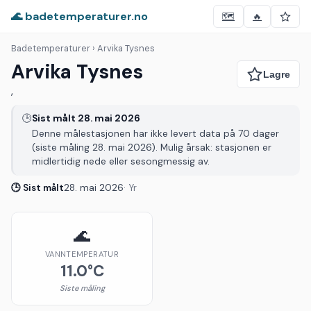
🌊 badetemperaturer.no
🗺️
🔥
Badetemperaturer
› Arvika Tysnes
Arvika Tysnes
,
🕒
Sist målt 28. mai 2026
Denne målestasjonen har ikke levert data på 70 dager
(siste måling 28. mai 2026). Mulig årsak: stasjonen er
midlertidig nede eller sesongmessig av.
🕒 Sist målt
28. mai 2026
· Yr
🌊
VANNTEMPERATUR
11.0°C
Siste måling