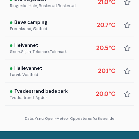
21.0°C
Ringerike;Hole, Buskerud;Buskerud
Bevø camping
20.7°C
Fredrikstad, Østfold
Heivannet
20.5°C
Skien;Siljan, Telemark;Telemark
Hallevannet
20.1°C
Larvik, Vestfold
Tvedestrand badepark
20.0°C
Tvedestrand, Agder
Data: Yr.no, Open-Meteo · Oppdateres fortløpende