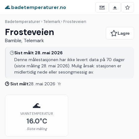
🌊 badetemperaturer.no
🗺️
🔥
Badetemperaturer
› Telemark › Frosteveien
Frosteveien
Bamble, Telemark
🕒
Sist målt 28. mai 2026
Denne målestasjonen har ikke levert data på 70 dager
(siste måling 28. mai 2026). Mulig årsak: stasjonen er
midlertidig nede eller sesongmessig av.
🕒 Sist målt
28. mai 2026
· Yr
🌊
VANNTEMPERATUR
16.0°C
Siste måling