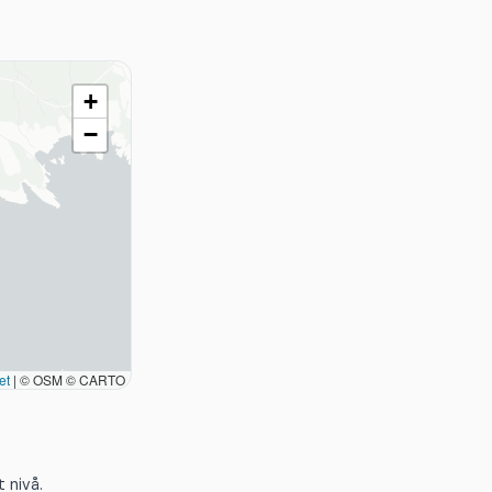
+
−
et
|
© OSM © CARTO
 nivå.