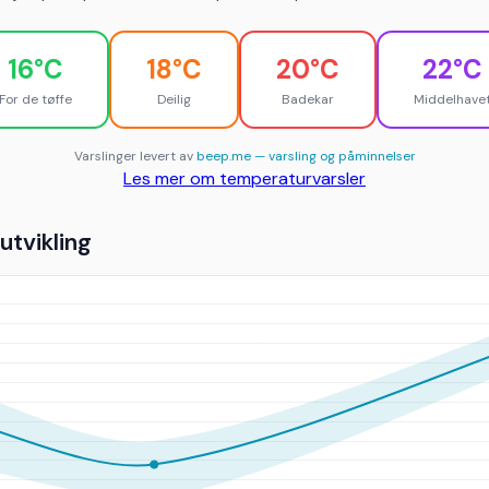
16°C
18°C
20°C
22°C
For de tøffe
Deilig
Badekar
Middelhave
Varslinger levert av
beep.me — varsling og påminnelser
Les mer om temperaturvarsler
tvikling