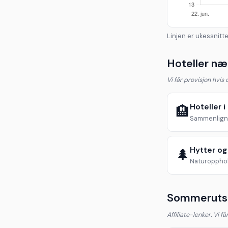
Linjen er ukessnitte
Hoteller n
Vi får provisjon hvis
Hoteller 
🏨
Sammenlign 
Hytter og
🌲
Naturopphol
Sommerutst
Affiliate-lenker. Vi f