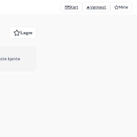
🗺️
Kart
🔥
Varmest
Mine
iste kjente