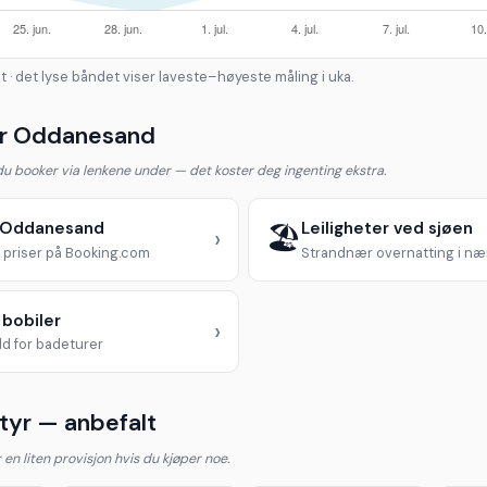
t · det lyse båndet viser laveste–høyeste måling i uka.
ær Oddanesand
 du booker via lenkene under — det koster deg ingenting ekstra.
i Oddanesand
Leiligheter ved sjøen
🏖️
›
priser på Booking.com
Strandnær overnatting i n
 bobiler
›
d for badeturer
yr — anbefalt
år en liten provisjon hvis du kjøper noe.