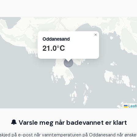
×
Oddanesand
21.0°C
Leafl
🔔 Varsle meg når badevannet er klart
skjed på e-post når vanntemperaturen på Oddanesand når ønsket