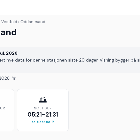
› Vestfold › Oddanesand
sand
jul. 2026
vert nye data for denne stasjonen siste 20 dager. Visning bygger på s
. 2026
· Yr
🌅
TUR
SOLTIDER
05:21–21:31
soltider.no ↗