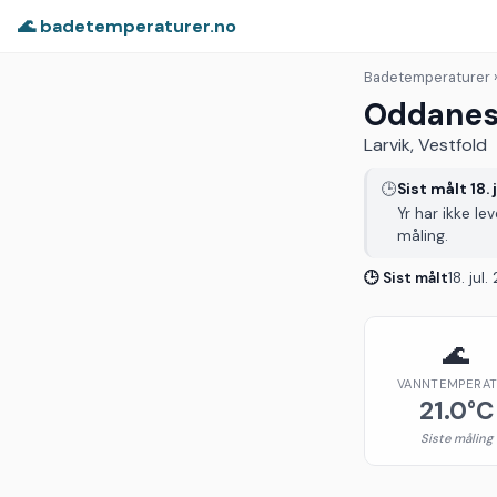
🌊 badetemperaturer.no
Badetemperaturer
Oddane
Larvik, Vestfold
🕒
Sist målt 18. 
Yr har ikke le
måling.
🕒 Sist målt
18. jul
🌊
VANNTEMPERA
21.0°C
Siste måling