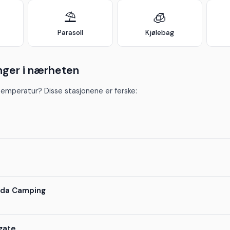
⛱️
🧊
Parasoll
Kjølebag
nger i nærheten
temperatur? Disse stasjonene er ferske:
nda Camping
gate