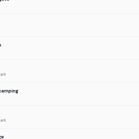
n
ark
 camping
ark
ge