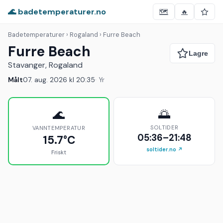
🌊 badetemperaturer.no
🗺️
🔥
Badetemperaturer
› Rogaland › Furre Beach
Furre Beach
Stavanger, Rogaland
Målt
07. aug. 2026 kl 20:35
· Yr
🌅
🌊
SOLTIDER
VANNTEMPERATUR
05:36–21:48
15.7°C
soltider.no ↗
Friskt