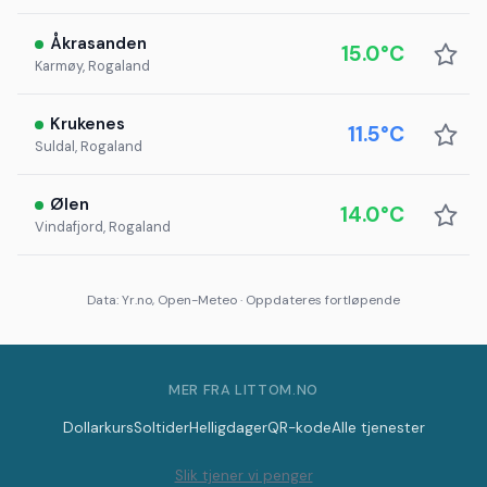
Åkrasanden
15.0°C
Karmøy, Rogaland
Krukenes
11.5°C
Suldal, Rogaland
Ølen
14.0°C
Vindafjord, Rogaland
Data: Yr.no, Open-Meteo · Oppdateres fortløpende
MER FRA LITTOM.NO
Dollarkurs
Soltider
Helligdager
QR-kode
Alle tjenester
Slik tjener vi penger