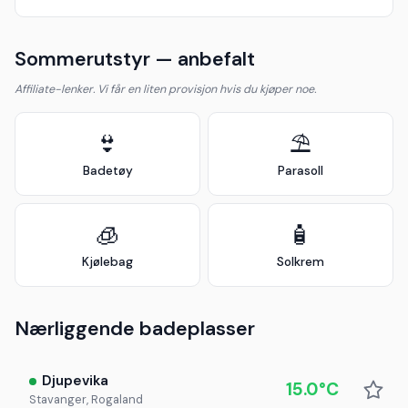
Sommerutstyr — anbefalt
Affiliate-lenker. Vi får en liten provisjon hvis du kjøper noe.
👙
⛱️
Badetøy
Parasoll
🧊
🧴
Kjølebag
Solkrem
Nærliggende badeplasser
Djupevika
15.0°C
Stavanger, Rogaland