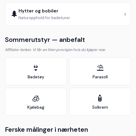
Hytter og bobiler
🌲
›
Naturopphold for badeturer
Sommerutstyr — anbefalt
Affiliate-lenker. Vi får en liten provisjon hvis du kjøper noe.
👙
⛱️
Badetøy
Parasoll
🧊
🧴
Kjølebag
Solkrem
Ferske målinger i nærheten