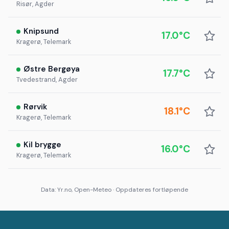
Risør, Agder
Knipsund
17.0°C
Kragerø, Telemark
Østre Bergøya
17.7°C
Tvedestrand, Agder
Rørvik
18.1°C
Kragerø, Telemark
Kil brygge
16.0°C
Kragerø, Telemark
Data: Yr.no, Open-Meteo · Oppdateres fortløpende