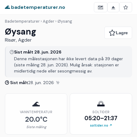
🌊 badetemperaturer.no
🗺️
🔥
Badetemperaturer
› Agder › Øysang
Øysang
Risør, Agder
🕒
Sist målt 28. jun. 2026
Denne målestasjonen har ikke levert data på 39 dager
(siste måling 28. jun. 2026). Mulig årsak: stasjonen er
midlertidig nede eller sesongmessig av.
🕒 Sist målt
28. jun. 2026
· Yr
🌊
🌅
VANNTEMPERATUR
SOLTIDER
05:20–21:37
20.0°C
soltider.no ↗
Siste måling