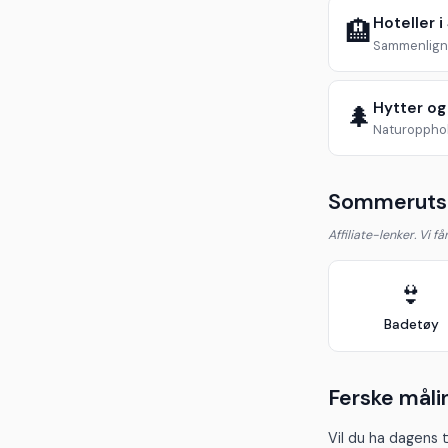
Hoteller i
🏨
Sammenlign 
Hytter og
🌲
Naturopphol
Sommerutst
Affiliate-lenker. Vi f
👙
Badetøy
Ferske måli
Vil du ha dagens 