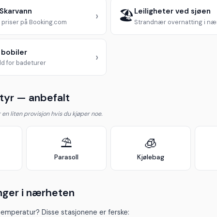
 Skarvann
Leiligheter ved sjøen
🏖️
›
priser på Booking.com
Strandnær overnatting i n
 bobiler
›
d for badeturer
yr — anbefalt
år en liten provisjon hvis du kjøper noe.
⛱️
🧊
Parasoll
Kjølebag
nger i nærheten
temperatur? Disse stasjonene er ferske: