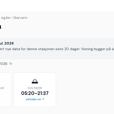
› Agder › Skarvann
n
jul. 2026
vert nye data for denne stasjonen siste 20 dager. Visning bygger på s
. 2026
· Yr
🌅
TUR
SOLTIDER
05:20–21:37
soltider.no ↗