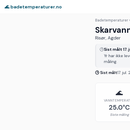
🌊 badetemperaturer.no
Badetemperaturer
Skarvan
Risør, Agder
🕒
Sist målt 17. 
Yr har ikke le
måling.
🕒 Sist målt
17. jul
🌊
VANNTEMPERA
25.0°C
Siste måling