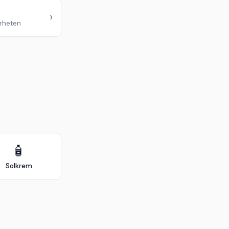
›
ærheten
🧴
Solkrem