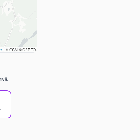
et
|
© OSM © CARTO
ivå.
t