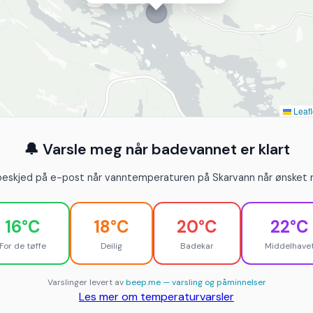
Leafl
🔔 Varsle meg når badevannet er klart
beskjed på e-post når vanntemperaturen på Skarvann når ønsket n
16°C
18°C
20°C
22°C
For de tøffe
Deilig
Badekar
Middelhave
Varslinger levert av
beep.me — varsling og påminnelser
Les mer om temperaturvarsler