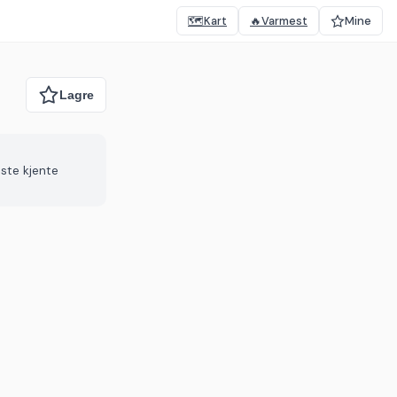
🗺️
Kart
🔥
Varmest
Mine
iste kjente