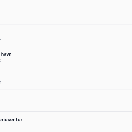
k
 havn
k
k
eriesenter