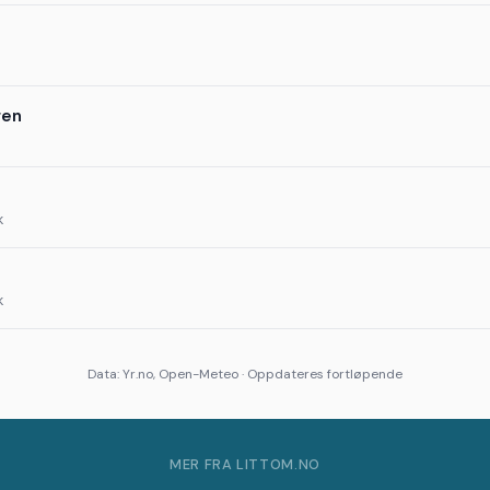
gen
k
k
Data: Yr.no, Open-Meteo · Oppdateres fortløpende
MER FRA LITTOM.NO