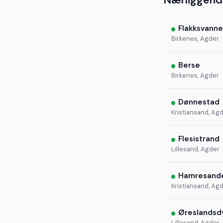
Nærliggend
Flakksvanne
Birkenes, Agder
Berse
Birkenes, Agder
Dønnestad
Kristiansand, Ag
Flesistrand
Lillesand, Agder
Hamresand
Kristiansand, Ag
Øreslandsd
Lillesand, Agder