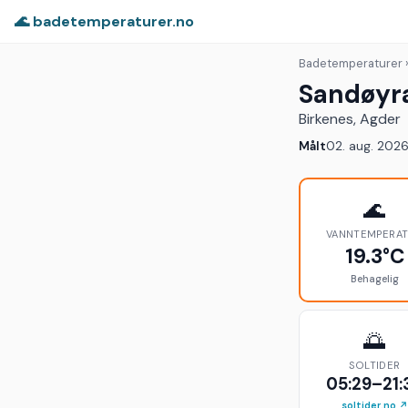
🌊 badetemperaturer.no
Badetemperaturer
Sandøyr
Birkenes, Agder
Målt
02. aug. 2026 
🌊
VANNTEMPERA
19.3°C
Behagelig
🌅
SOLTIDER
05:29–21:
soltider.no ↗