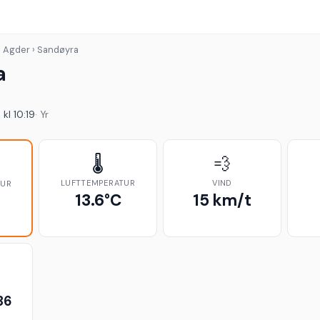
› Agder › Sandøyra
a
kl 10:19
· Yr
🌡️
💨
LUFTTEMPERATUR
VIND
TUR
13.6°C
15 km/t
36