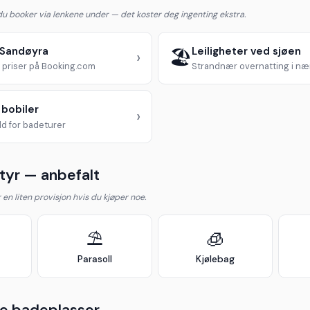
 du booker via lenkene under — det koster deg ingenting ekstra.
i Sandøyra
Leiligheter ved sjøen
🏖️
›
priser på Booking.com
Strandnær overnatting i n
 bobiler
›
d for badeturer
yr — anbefalt
år en liten provisjon hvis du kjøper noe.
⛱️
🧊
Parasoll
Kjølebag