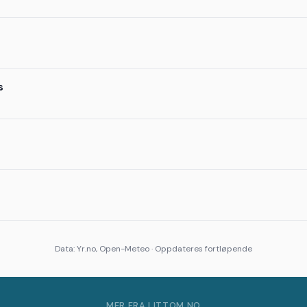
s
Data: Yr.no, Open-Meteo · Oppdateres fortløpende
MER FRA LITTOM.NO