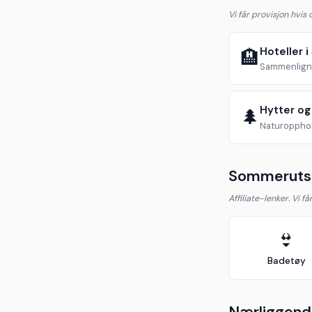
Vi får provisjon hvis
Hoteller 
🏨
Sammenlign 
Hytter og
🌲
Naturopphol
Sommerutst
Affiliate-lenker. Vi f
👙
Badetøy