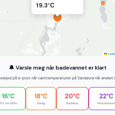
19.3°C
Leafl
🔔 Varsle meg når badevannet er klart
beskjed på e-post når vanntemperaturen på Sandøyra når ønsket n
16°C
18°C
20°C
22°C
For de tøffe
Deilig
Badekar
Middelhave