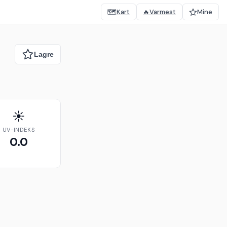
🗺️
Kart
🔥
Varmest
Mine
☀️
UV-INDEKS
0.0