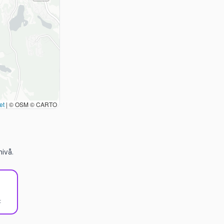
et
|
© OSM © CARTO
ivå.
t