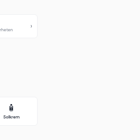
›
ærheten
🧴
Solkrem