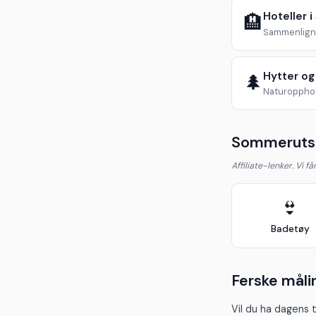
Hoteller i
🏨
Sammenlign 
Hytter og
🌲
Naturopphol
Sommerutst
Affiliate-lenker. Vi f
👙
Badetøy
Ferske måli
Vil du ha dagens 