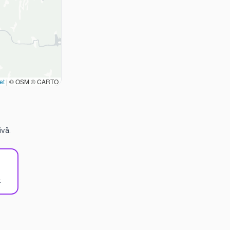
et
|
© OSM © CARTO
vå.
t