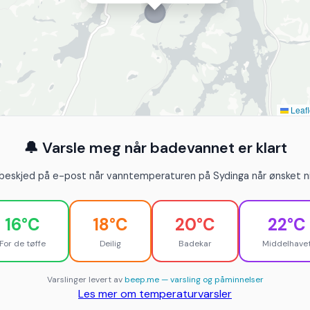
Leafl
🔔 Varsle meg når badevannet er klart
 beskjed på e-post når vanntemperaturen på Sydinga når ønsket ni
16°C
18°C
20°C
22°C
For de tøffe
Deilig
Badekar
Middelhave
Varslinger levert av
beep.me — varsling og påminnelser
Les mer om temperaturvarsler