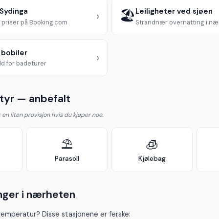
 Sydinga
Leiligheter ved sjøen
🏖️
›
priser på Booking.com
Strandnær overnatting i n
 bobiler
›
d for badeturer
yr — anbefalt
år en liten provisjon hvis du kjøper noe.
⛱️
🧊
Parasoll
Kjølebag
nger i nærheten
temperatur? Disse stasjonene er ferske: