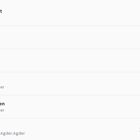
t
der
en
der
, Agder;Agder