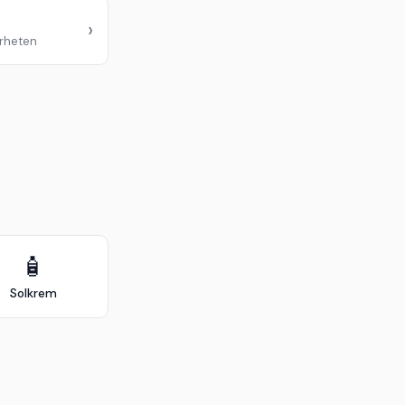
›
ærheten
🧴
Solkrem