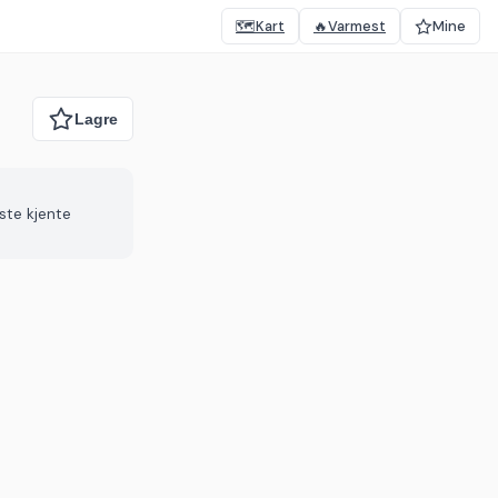
🗺️
Kart
🔥
Varmest
Mine
ste kjente