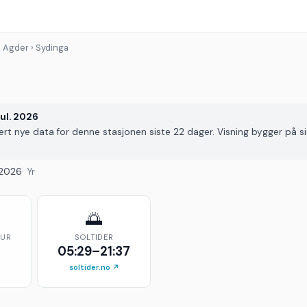
› Agder › Sydinga
jul. 2026
vert nye data for denne stasjonen siste 22 dager. Visning bygger på si
. 2026
· Yr
🌅
TUR
SOLTIDER
05:29–21:37
soltider.no ↗