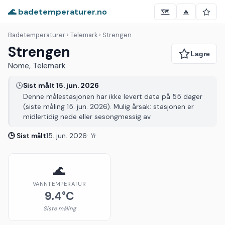
🌊 badetemperaturer.no
🗺️
🔥
Badetemperaturer
› Telemark › Strengen
Strengen
Nome, Telemark
🕒
Sist målt 15. jun. 2026
Denne målestasjonen har ikke levert data på 55 dager
(siste måling 15. jun. 2026). Mulig årsak: stasjonen er
midlertidig nede eller sesongmessig av.
🕒 Sist målt
15. jun. 2026
· Yr
🌊
VANNTEMPERATUR
9.4°C
Siste måling