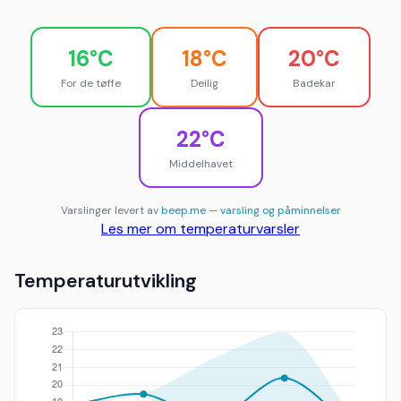
16°C
18°C
20°C
For de tøffe
Deilig
Badekar
22°C
Middelhavet
Varslinger levert av
beep.me — varsling og påminnelser
Les mer om temperaturvarsler
Temperaturutvikling