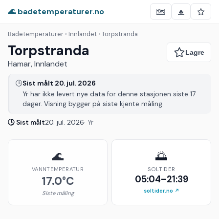
🌊 badetemperaturer.no
🗺️
🔥
Badetemperaturer
› Innlandet › Torpstranda
Torpstranda
Hamar, Innlandet
🕒
Sist målt 20. jul. 2026
Yr har ikke levert nye data for denne stasjonen siste 17
dager. Visning bygger på siste kjente måling.
🕒 Sist målt
20. jul. 2026
· Yr
🌊
🌅
VANNTEMPERATUR
SOLTIDER
05:04–21:39
17.0°C
soltider.no ↗
Siste måling