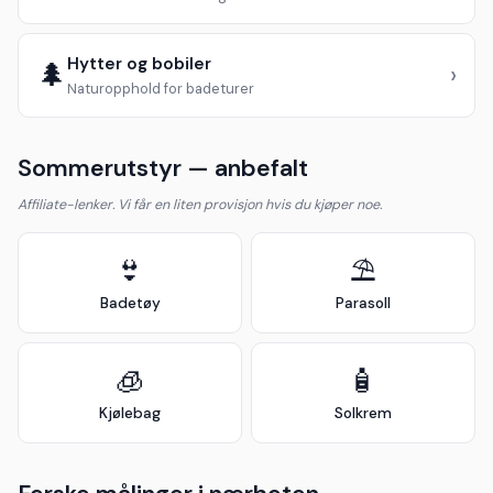
Hytter og bobiler
🌲
›
Naturopphold for badeturer
Sommerutstyr — anbefalt
Affiliate-lenker. Vi får en liten provisjon hvis du kjøper noe.
👙
⛱️
Badetøy
Parasoll
🧊
🧴
Kjølebag
Solkrem