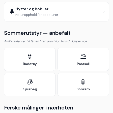
Hytter og bobiler
🌲
›
Naturopphold for badeturer
Sommerutstyr — anbefalt
Affiliate-lenker. Vi får en liten provisjon hvis du kjøper noe.
👙
⛱️
Badetøy
Parasoll
🧊
🧴
Kjølebag
Solkrem
Ferske målinger i nærheten