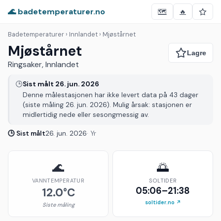
🌊 badetemperaturer.no
🗺️
🔥
Badetemperaturer
› Innlandet › Mjøstårnet
Mjøstårnet
Ringsaker, Innlandet
🕒
Sist målt 26. jun. 2026
Denne målestasjonen har ikke levert data på 43 dager
(siste måling 26. jun. 2026). Mulig årsak: stasjonen er
midlertidig nede eller sesongmessig av.
🕒 Sist målt
26. jun. 2026
· Yr
🌊
🌅
VANNTEMPERATUR
SOLTIDER
05:06–21:38
12.0°C
soltider.no ↗
Siste måling