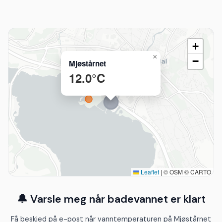
+
×
−
Mjøstårnet
12.0°C
Leaflet
|
© OSM © CARTO
🔔 Varsle meg når badevannet er klart
Få beskjed på e-post når vanntemperaturen på Mjøstårnet