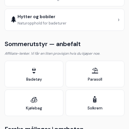
Hytter og bobiler
🌲
›
Naturopphold for badeturer
Sommerutstyr — anbefalt
Affiliate-lenker. Vi får en liten provisjon hvis du kjøper noe.
👙
⛱️
Badetøy
Parasoll
🧊
🧴
Kjølebag
Solkrem