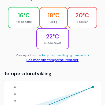
16°C
18°C
20°C
For de tøffe
Deilig
Badekar
22°C
Middelhavet
Varslinger levert av
beep.me — varsling og påminnelser
Les mer om temperaturvarsler
Temperaturutvikling