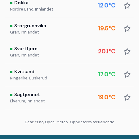
Dokka
12.0°C
Nordre Land, Innlandet
Storgrunnvika
19.5°C
Gran, Innlandet
Svarttjern
20.1°C
Gran, Innlandet
Kvitsand
17.0°C
Ringerike, Buskerud
Sagtjennet
19.0°C
Elverum, Innlandet
Data: Yr.no, Open-Meteo · Oppdateres fortløpende