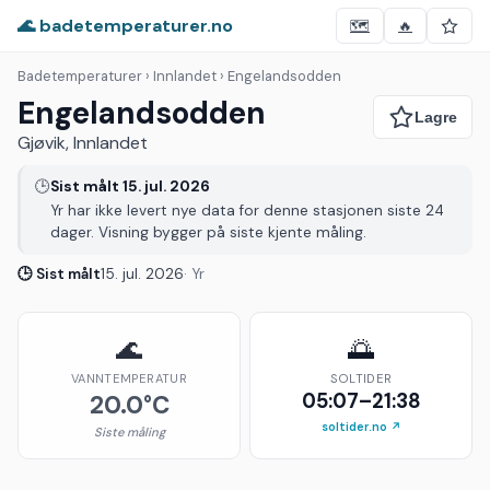
🌊 badetemperaturer.no
🗺️
🔥
Badetemperaturer
› Innlandet › Engelandsodden
Engelandsodden
Gjøvik, Innlandet
🕒
Sist målt 15. jul. 2026
Yr har ikke levert nye data for denne stasjonen siste 24
dager. Visning bygger på siste kjente måling.
🕒 Sist målt
15. jul. 2026
· Yr
🌊
🌅
VANNTEMPERATUR
SOLTIDER
05:07–21:38
20.0°C
soltider.no ↗
Siste måling