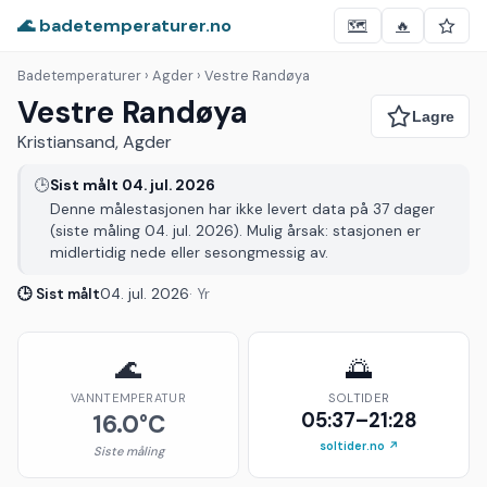
🌊 badetemperaturer.no
🗺️
🔥
Badetemperaturer
› Agder › Vestre Randøya
Vestre Randøya
Kristiansand, Agder
🕒
Sist målt 04. jul. 2026
Denne målestasjonen har ikke levert data på 37 dager
(siste måling 04. jul. 2026). Mulig årsak: stasjonen er
midlertidig nede eller sesongmessig av.
🕒 Sist målt
04. jul. 2026
· Yr
🌊
🌅
VANNTEMPERATUR
SOLTIDER
05:37–21:28
16.0°C
soltider.no ↗
Siste måling