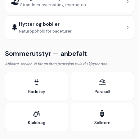
🏖️
›
Strandnær overnatting i nærheten
Hytter og bobiler
🌲
›
Naturopphold for badeturer
Sommerutstyr — anbefalt
Affiliate-lenker. Vi får en liten provisjon hvis du kjøper noe.
👙
⛱️
Badetøy
Parasoll
🧊
🧴
Kjølebag
Solkrem